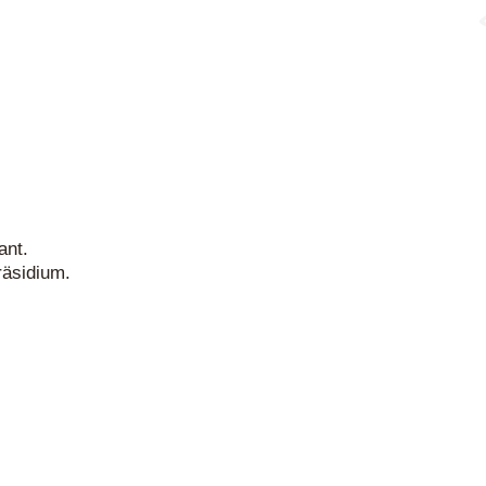
ant.
räsidium.